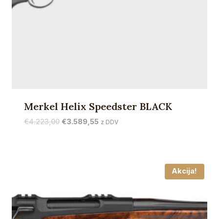
Merkel Helix Speedster BLACK
Izvirna
Trenutna
€
4.223,00
€
3.589,55
z DDV
cena
cena
je
je:
bila:
€3.589,55.
€4.223,00.
Akcija!