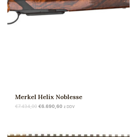
Merkel Helix Noblesse
Izvirna
Trenutna
€
7.434,00
€
6.690,60
z DDV
cena
cena
je
je:
bila:
€6.690,60.
€7.434,00.