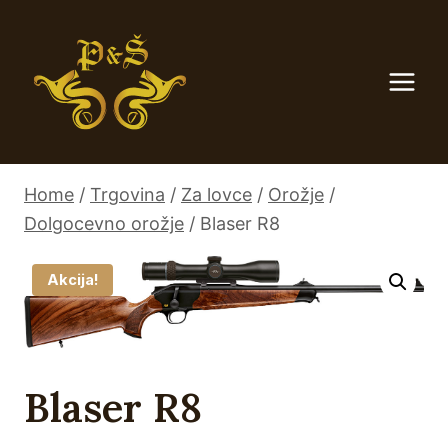
Skip
to
content
Home
/
Trgovina
/
Za lovce
/
Orožje
/
Dolgocevno orožje
/
Blaser R8
Akcija!
Blaser R8