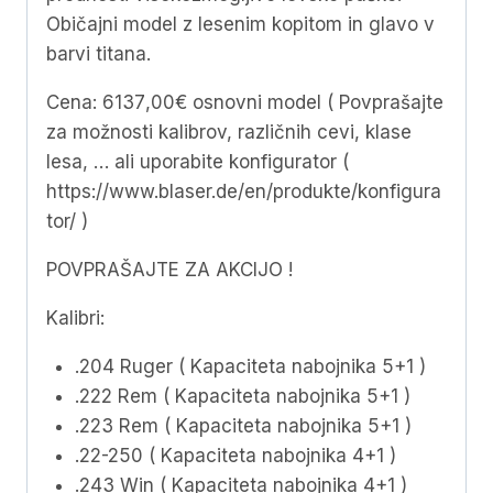
Običajni model z lesenim kopitom in glavo v
barvi titana.
Cena: 6137
,0
0€ osnovni model ( Povprašajte
za možnosti kalibrov, različnih cevi, klase
lesa, … ali uporabite konfigurator (
https://www.blaser.de/en/produkte/konfigura
tor/ )
POVPRAŠAJTE ZA AKCIJO !
Kalibri:
.204 Ruger ( Kapaciteta nabojnika 5+1 )
.222 Rem ( Kapaciteta nabojnika 5+1 )
.223 Rem ( Kapaciteta nabojnika 5+1 )
.22-250 ( Kapaciteta nabojnika 4+1 )
.243 Win ( Kapaciteta nabojnika 4+1 )