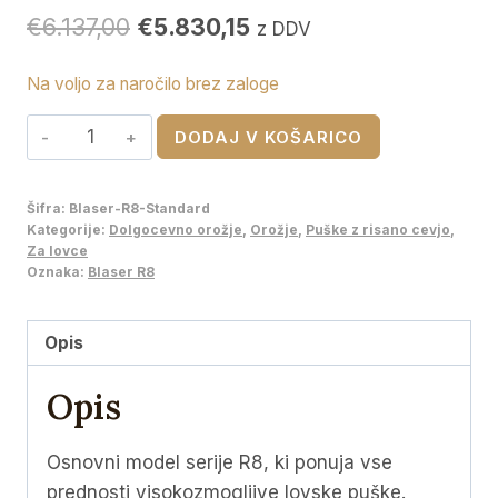
Izvirna
Trenutna
€
6.137,00
€
5.830,15
z DDV
cena
cena
Na voljo za naročilo brez zaloge
je
je:
Blaser
bila:
€5.830,15.
DODAJ V KOŠARICO
R8
€6.137,00.
količina
Šifra:
Blaser-R8-Standard
Kategorije:
Dolgocevno orožje
,
Orožje
,
Puške z risano cevjo
,
Za lovce
Oznaka:
Blaser R8
Opis
Opis
Osnovni model serije R8, ki ponuja vse
prednosti visokozmogljive lovske puške.