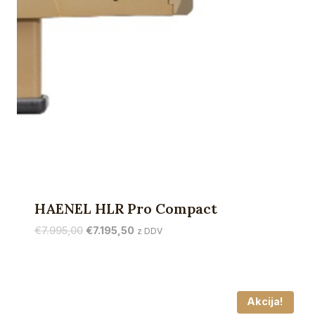
HAENEL HLR Pro Compact
Izvirna
Trenutna
€
7.995,00
€
7.195,50
z DDV
cena
cena
je
je:
bila:
€7.195,50.
€7.995,00.
Akcija!