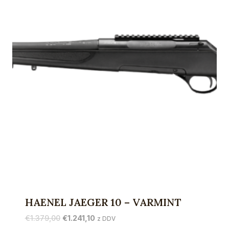
HAENEL JAEGER 10 – VARMINT
Izvirna
Trenutna
€
1.379,00
€
1.241,10
z DDV