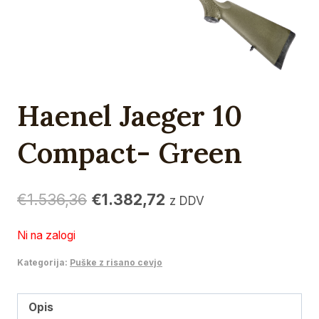
Haenel Jaeger 10
Compact- Green
Izvirna
Trenutna
€
1.536,36
€
1.382,72
z DDV
cena
cena
Ni na zalogi
je
je:
Kategorija:
Puške z risano cevjo
bila:
€1.382,72.
€1.536,36.
Opis