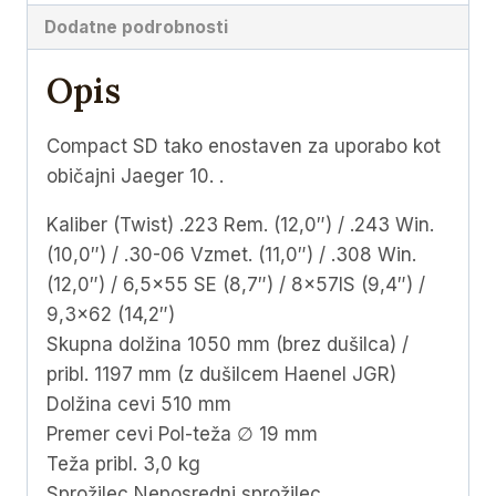
Dodatne podrobnosti
Opis
Compact SD tako enostaven za uporabo kot
običajni Jaeger 10. .
Kaliber (Twist) .223 Rem. (12,0″) / .243 Win.
(10,0″) / .30-06 Vzmet. (11,0″) / .308 Win.
(12,0″) / 6,5×55 SE (8,7″) / 8x57IS (9,4″) /
9,3×62 (14,2″)
Skupna dolžina 1050 mm (brez dušilca) /
pribl. 1197 mm (z dušilcem Haenel JGR)
Dolžina cevi 510 mm
Premer cevi Pol-teža ∅ 19 mm
Teža pribl. 3,0 kg
Sprožilec Neposredni sprožilec