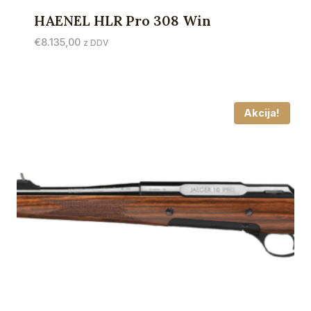
HAENEL HLR Pro 308 Win
€
8.135,00
z DDV
Akcija!