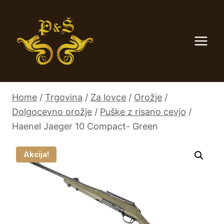
Skip
to
content
Home
/
Trgovina
/
Za lovce
/
Orožje
/
Dolgocevno orožje
/
Puške z risano cevjo
/
Haenel Jaeger 10 Compact- Green
Akcija!