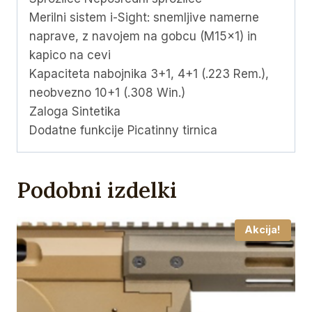
Merilni sistem i-Sight: snemljive namerne
naprave, z navojem na gobcu (M15x1) in
kapico na cevi
Kapaciteta nabojnika 3+1, 4+1 (.223 Rem.),
neobvezno 10+1 (.308 Win.)
Zaloga Sintetika
Dodatne funkcije Picatinny tirnica
Podobni izdelki
Akcija!