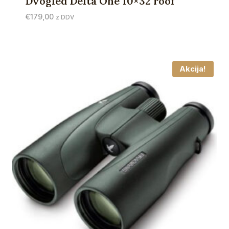
Dvogled Delta One 10×32 roof
€
179,00
z DDV
Akcija!