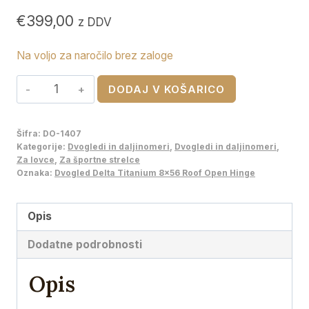
€
399,00
z DDV
Na voljo za naročilo brez zaloge
Dvogled
DODAJ V KOŠARICO
Delta
Titanium
Šifra:
DO-1407
8x56
Kategorije:
Dvogledi in daljinomeri
,
Dvogledi in daljinomeri
,
Roof
Za lovce
,
Za športne strelce
Oznaka:
Dvogled Delta Titanium 8x56 Roof Open Hinge
Open
Hinge
količina
Opis
Dodatne podrobnosti
Opis