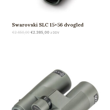
Swarovski SLC 15×56 dvogled
Izvirna
Trenutna
€
2.650,00
€
2.385,00
z DDV
cena
cena
je
je:
bila:
€2.385,00.
€2.650,00.