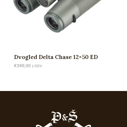
Dvogled Delta Chase 12×50 ED
€
399,00
z DDV