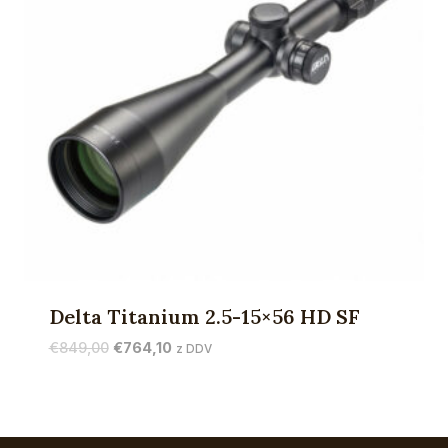
Delta Titanium 2.5-15×56 HD SF
Izvirna
Trenutna
€
849,00
€
764,10
z DDV
cena
cena
je
je:
bila:
€764,10.
€849,00.