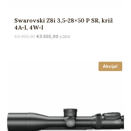
Swarovski Z8i 3,5-28×50 P SR, križ
4A-I, 4W-I
Izvirna
Trenutna
€
3.950,00
€
3.555,00
z DDV
cena
cena
je
je:
bila:
€3.555,00.
€3.950,00.
Akcija!