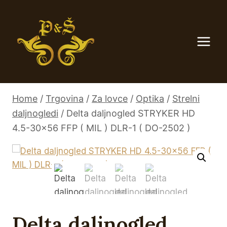
Skip
to
content
Home
/
Trgovina
/
Za lovce
/
Optika
/
Strelni
daljnogledi
/
Delta daljnogled STRYKER HD
4.5-30×56 FFP ( MIL ) DLR-1 ( DO-2502 )
Delta daljnogled