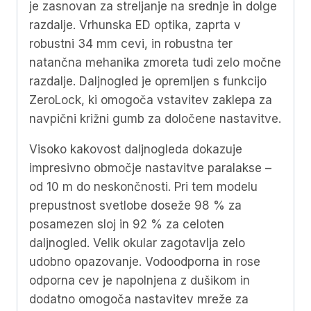
je zasnovan za streljanje na srednje in dolge
razdalje. Vrhunska ED optika, zaprta v
robustni 34 mm cevi, in robustna ter
natančna mehanika zmoreta tudi zelo močne
razdalje. Daljnogled je opremljen s funkcijo
ZeroLock, ki omogoča vstavitev zaklepa za
navpični križni gumb za določene nastavitve.
Visoko kakovost daljnogleda dokazuje
impresivno območje nastavitve paralakse –
od 10 m do neskončnosti. Pri tem modelu
prepustnost svetlobe doseže 98 % za
posamezen sloj in 92 % za celoten
daljnogled. Velik okular zagotavlja zelo
udobno opazovanje. Vodoodporna in rose
odporna cev je napolnjena z dušikom in
dodatno omogoča nastavitev mreže za