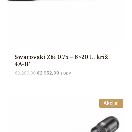
Swarovski Z8i 0,75 – 6×20 L, križ
4A-IF
Izvirna
Trenutna
€
3.280,00
€
2.952,00
z DDV
cena
cena
je
je:
bila:
€2.952,00.
€3.280,00.
Akcija!