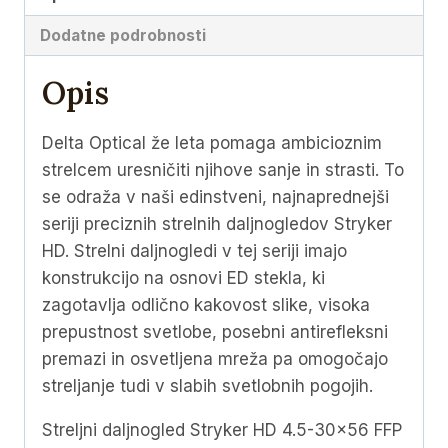
FFP
Dodatne podrobnosti
(
MIL
Opis
)
DLR-
Delta Optical že leta pomaga ambicioznim
1
strelcem uresničiti njihove sanje in strasti. To
(
se odraža v naši edinstveni, najnaprednejši
DO-
seriji preciznih strelnih daljnogledov Stryker
2502
HD. Strelni daljnogledi v tej seriji imajo
)
konstrukcijo na osnovi ED stekla, ki
količina
zagotavlja odlično kakovost slike, visoka
prepustnost svetlobe, posebni antirefleksni
premazi in osvetljena mreža pa omogočajo
streljanje tudi v slabih svetlobnih pogojih.
Streljni daljnogled Stryker HD 4.5-30×56 FFP