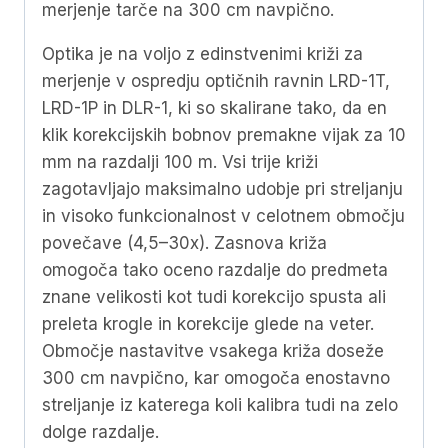
merjenje tarče na 300 cm navpično.
Optika je na voljo z edinstvenimi križi za
merjenje v ospredju optičnih ravnin LRD-1T,
LRD-1P in DLR-1, ki so skalirane tako, da en
klik korekcijskih bobnov premakne vijak za 10
mm na razdalji 100 m. Vsi trije križi
zagotavljajo maksimalno udobje pri streljanju
in visoko funkcionalnost v celotnem območju
povečave (4,5–30x). Zasnova križa
omogoča tako oceno razdalje do predmeta
znane velikosti kot tudi korekcijo spusta ali
preleta krogle in korekcije glede na veter.
Območje nastavitve vsakega križa doseže
300 cm navpično, kar omogoča enostavno
streljanje iz katerega koli kalibra tudi na zelo
dolge razdalje.