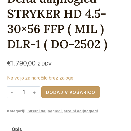
STRYKER HD 4.5-
30×56 FFP ( MIL )
DLR-1 ( DO-2502 )
€
1.790,00
z DDV
Na voljo za naročilo brez zaloge
Delta
DODAJ V KOŠARICO
daljnogled
STRYKER
Kategoriji:
Strelni daljnogledi
,
Strelni daljnogledi
HD
4.5-
30x56
Opis