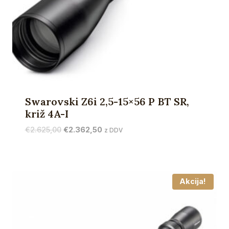
Swarovski Z6i 2,5-15×56 P BT SR,
križ 4A-I
Izvirna
Trenutna
€
2.625,00
€
2.362,50
z DDV
cena
cena
je
je:
bila:
€2.362,50.
€2.625,00.
Akcija!