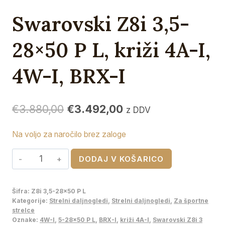
Swarovski Z8i 3,5-
28×50 P L, križi 4A-I,
4W-I, BRX-I
Izvirna
Trenutna
€
3.880,00
€
3.492,00
z DDV
cena
cena
Na voljo za naročilo brez zaloge
je
je:
Swarovski
bila:
€3.492,00.
DODAJ V KOŠARICO
Z8i
€3.880,00.
3,5-
Šifra:
Z8i 3,5-28x50 P L
28x50
Kategorije:
Strelni daljnogledi
,
Strelni daljnogledi
,
Za športne
P
strelce
Oznake:
4W-I
,
5-28x50 P L
,
BRX-I
,
križi 4A-I
,
Swarovski Z8i 3
L,