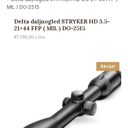
Delta daljnogled STRYKER HD 3.5-
21×44 FFP ( MIL ) DO-2515
€
1.790,00
z DDV
Akcija!