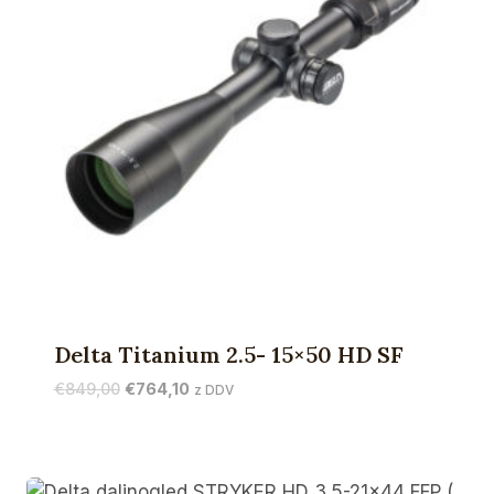
Delta Titanium 2.5- 15×50 HD SF
Izvirna
Trenutna
€
849,00
€
764,10
z DDV
cena
cena
je
je:
bila:
€764,10.
€849,00.