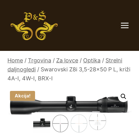
Skip
to
content
Home
/
Trgovina
/
Za lovce
/
Optika
/
Strelni
daljnogledi
/
Swarovski Z8i 3,5-28×50 P L, križi
4A-I, 4W-I, BRX-I
Akcija!