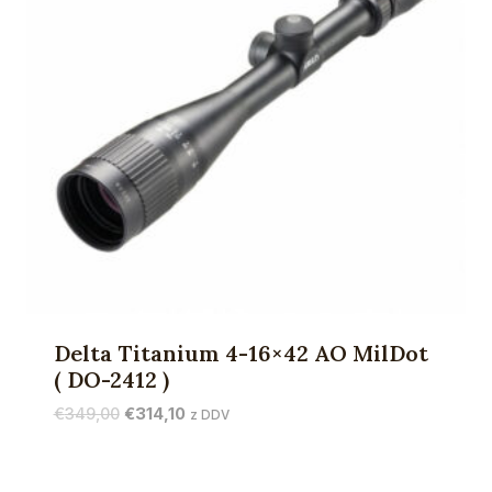
Delta Titanium 4-16×42 AO MilDot
( DO-2412 )
Izvirna
Trenutna
€
349,00
€
314,10
z DDV
cena
cena
je
je:
bila:
€314,10.