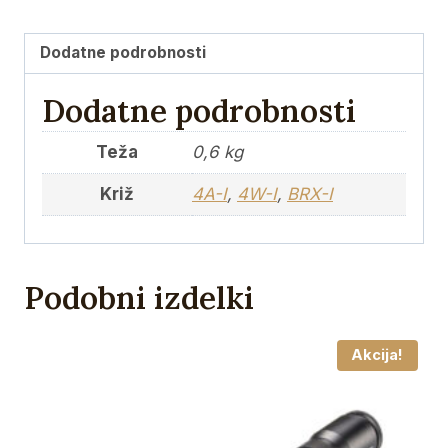
križi
4A-
Dodatne podrobnosti
I,
Dodatne podrobnosti
4W-
I,
Teža
0,6 kg
BRX-
I
Križ
4A-I
,
4W-I
,
BRX-I
količina
Podobni izdelki
Akcija!