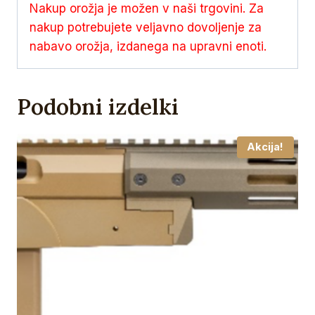
Nakup orožja je možen v naši trgovini. Za
nakup potrebujete veljavno dovoljenje za
nabavo orožja, izdanega na upravni enoti.
Podobni izdelki
Akcija!