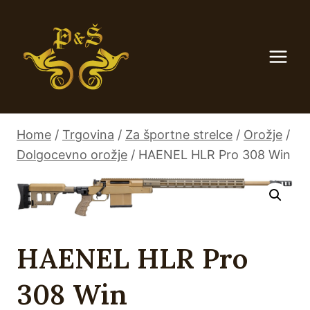
Skip
to
content
Home
/
Trgovina
/
Za športne strelce
/
Orožje
/
Dolgocevno orožje
/
HAENEL HLR Pro 308 Win
HAENEL HLR Pro
308 Win