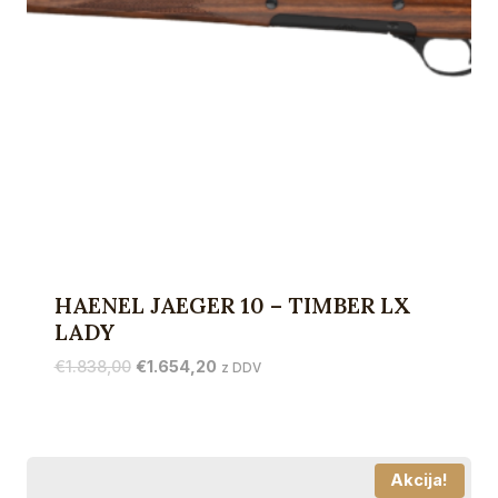
HAENEL JAEGER 10 – TIMBER LX
LADY
Izvirna
Trenutna
€
1.838,00
€
1.654,20
z DDV
cena
cena
je
je:
bila:
€1.654,20.
€1.838,00.
Akcija!