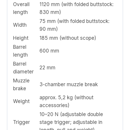
Overall
1120 mm (with folded buttstock:
length
830 mm)
75 mm (with folded buttstock:
Width
90 mm)
Height
185 mm (without scope)
Barrel
600 mm
length
Barrel
22 mm
diameter
Muzzle
3-chamber muzzle break
brake
approx. 5,2 kg (without
Weight
accessories)
10–20 N (adjustable double
Trigger
stage trigger; adjustable in
length, pull and weight)