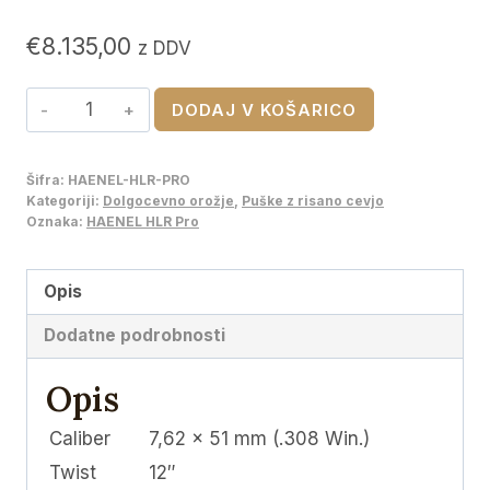
€
8.135,00
z DDV
HAENEL
DODAJ V KOŠARICO
HLR
Pro
Šifra:
HAENEL-HLR-PRO
308
Kategoriji:
Dolgocevno orožje
,
Puške z risano cevjo
Win
Oznaka:
HAENEL HLR Pro
količina
Opis
Dodatne podrobnosti
Opis
Caliber
7,62 x 51 mm (.308 Win.)
Twist
12″