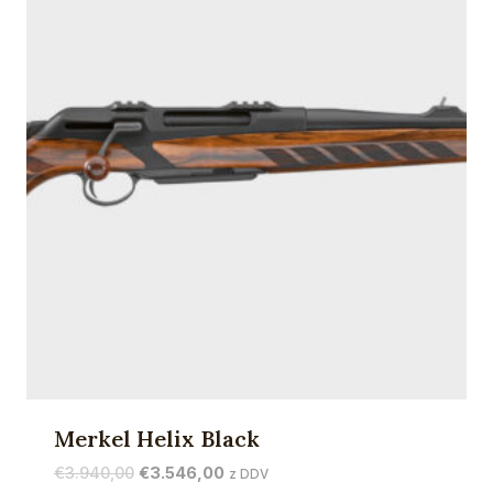
Merkel Helix Black
Izvirna
Trenutna
€
3.940,00
€
3.546,00
z DDV