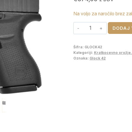
Na voljo za naročilo brez za
Glock
DODAJ 
42
količina
Šifra:
GLOCK42
Kategoriji:
Kratkocevno orožje
Oznaka:
Glock 42