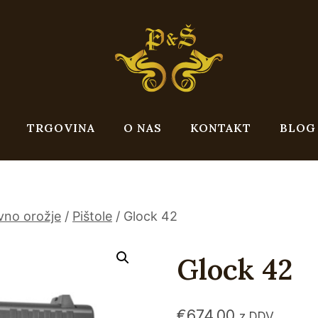
TRGOVINA
O NAS
KONTAKT
BLOG
vno orožje
/
Pištole
/
Glock 42
Glock 42
€
674,00
z DDV