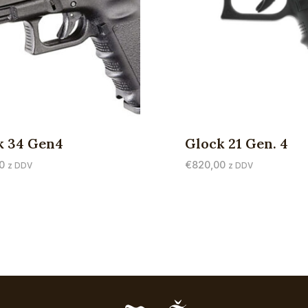
k 34 Gen4
Glock 21 Gen. 4
0
€
820,00
z DDV
z DDV