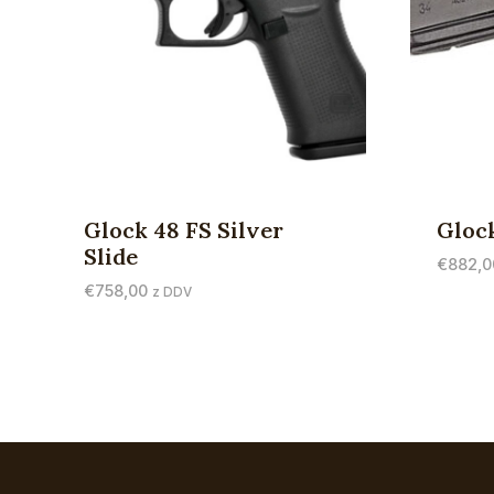
Glock 48 FS Silver
Gloc
Slide
€
882,0
€
758,00
z DDV