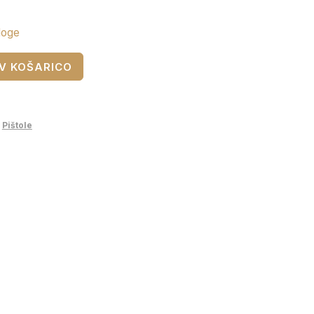
loge
V KOŠARICO
,
Pištole