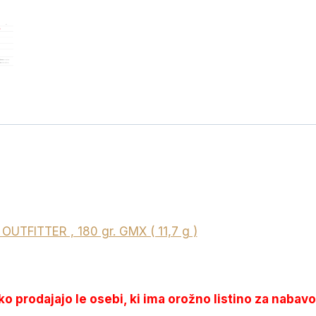
g
)
količina
TFITTER , 180 gr. GMX ( 11,7 g )
hko prodajajo le osebi, ki ima orožno listino za nabavo