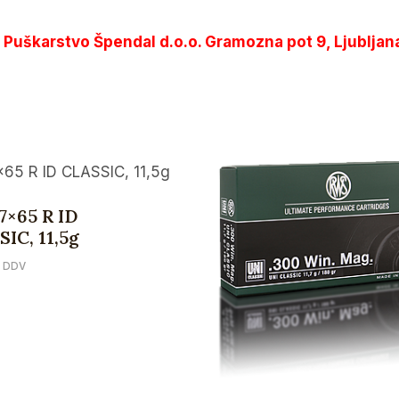
i Puškarstvo Špendal d.o.o. Gramozna pot 9, Ljubljan
7×65 R ID
IC, 11,5g
z DDV