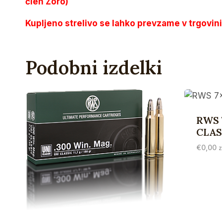
člen Zoro)
Kupljeno strelivo se lahko prevzame v trgovin
Podobni izdelki
RWS 
CLASS
€
0,00