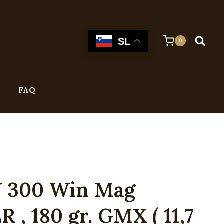
SL
0
FAQ
300 Win Mag
, 180 gr. GMX ( 11,7