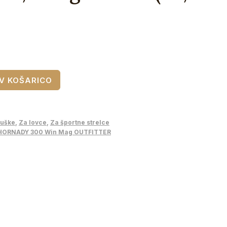
V KOŠARICO
uške
,
Za lovce
,
Za športne strelce
HORNADY 300 Win Mag OUTFITTER