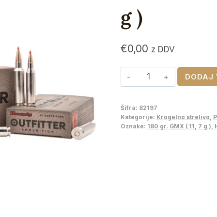
g )
€
0,00
z DDV
HORNADY
DODAJ 
300
Win
Šifra:
82197
Mag
Kategorije:
Krogelno strelivo
,
P
OUTFITTER
Oznake:
180 gr. GMX ( 11
,
7 g )
,
,
180
gr.
GMX
(
11,7