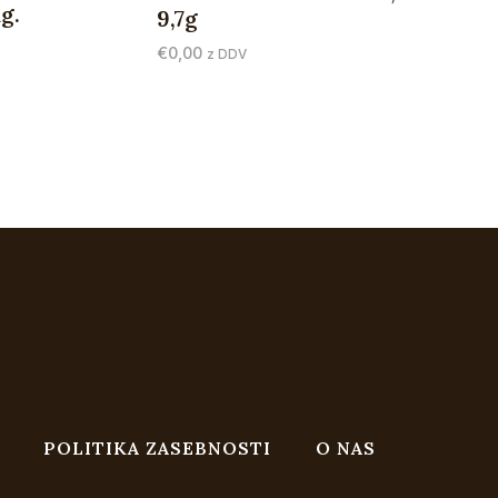
g.
9,7g
€
0,00
z DDV
POLITIKA ZASEBNOSTI
O NAS