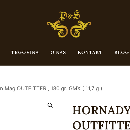
TRGOVINA
O NAS
KONTAKT
BLOG
Mag OUTFITTER , 180 gr. GMX ( 11,7 g )
HORNADY 
OUTFITTER 