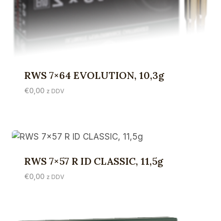
RWS 7×64 EVOLUTION, 10,3g
€
0,00
z DDV
RWS 7×57 R ID CLASSIC, 11,5g
€
0,00
z DDV