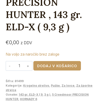
PRECISION
HUNTER , 143 gr.
ELD-X ( 9,3 g )
€
0,00
z DDV
Na voljo za naročilo brez zaloge
HORNADY
DODAJ V KOŠARICO
6,5
Creedmoor
Šifra:
81499
PRECISION
Kategorije:
Krogelno strelivo
,
Puške
,
Za lovce
,
Za športne
HUNTER
strelce
Oznake:
143 gr. ELD-X ( 9
,
3 g )
,
5 Creedmoor PRECISION
,
HUNTER
,
HORNADY 6
143