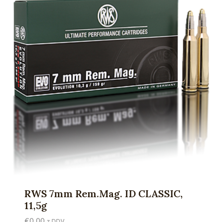
RWS 7mm Rem.Mag. ID CLASSIC,
11,5g
€
0,00
z DDV