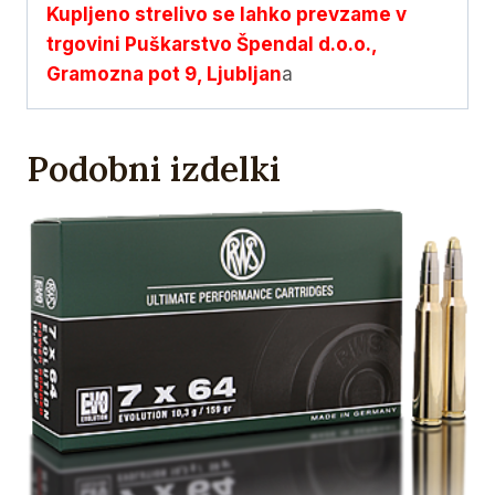
Kupljeno strelivo se lahko prevzame v
trgovini Puškarstvo Špendal d.o.o.,
Gramozna pot 9, Ljubljan
a
Podobni izdelki