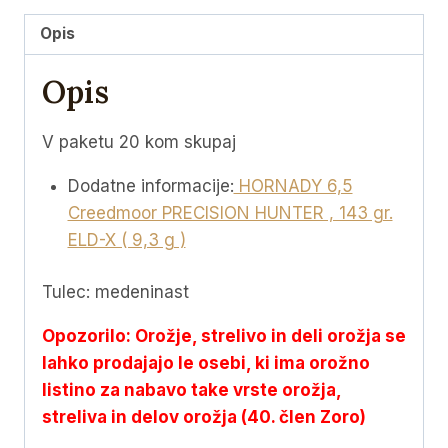
gr.
Opis
ELD-
X
Opis
(
9,3
V paketu 20 kom skupaj
g
)
Dodatne informacije:
HORNADY 6,5
količina
Creedmoor PRECISION HUNTER , 143 gr.
ELD-X ( 9,3 g )
Tulec: medeninast
Opozorilo: Orožje, strelivo in deli orožja se
lahko prodajajo le osebi, ki ima orožno
listino za nabavo take vrste orožja,
streliva in delov orožja (40. člen Zoro)