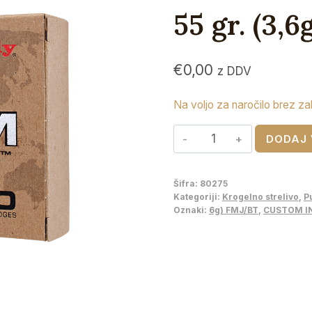
55 gr. (3,
€
0,00
z DDV
Na voljo za naročilo brez za
HORNADY
DODAJ 
CUSTOM
INTERNATIONAL™
Šifra:
80275
223
Kategoriji:
Krogelno strelivo
,
P
Rem
Oznaki:
6g) FMJ/BT
,
CUSTOM IN
-
55
gr.
(3,6g)
FMJ/BT