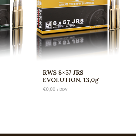
RWS 8×57 JRS
EVOLUTION, 13,0g
g
€
0,00
z DDV