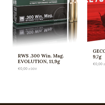
GECO
RWS .300 Win. Mag.
9,7g
EVOLUTION, 11,9g
€
0,00
€
0,00
z DDV