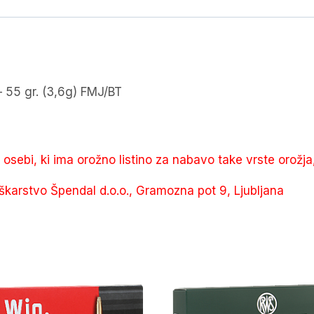
količina
5 gr. (3,6g) FMJ/BT
e osebi, ki ima orožno listino za nabavo take vrste orožja
škarstvo Špendal d.o.o., Gramozna pot 9, Ljubljana