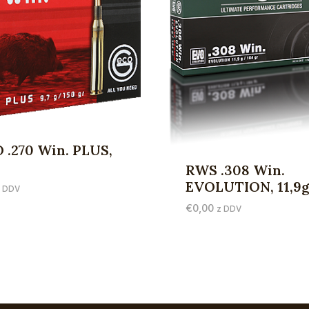
 .270 Win. PLUS,
RWS .308 Win.
EVOLUTION, 11,9
z DDV
€
0,00
z DDV