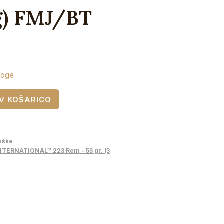
6g) FMJ/BT
loge
V KOŠARICO
uške
TERNATIONAL™ 223 Rem - 55 gr. (3