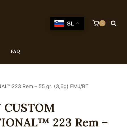
SL
0
FAQ
 223 Rem – 55 gr. (3,6g) FMJ/BT
 CUSTOM
IONAL™ 223 Rem –