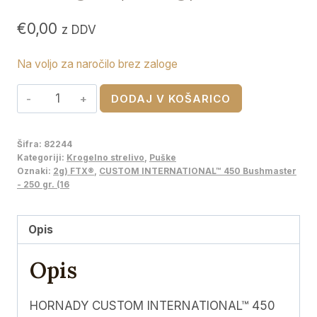
€
0,00
z DDV
Na voljo za naročilo brez zaloge
HORNADY
DODAJ V KOŠARICO
CUSTOM
INTERNATIONAL™
Šifra:
82244
450
Kategoriji:
Krogelno strelivo
,
Puške
Bushmaster
Oznaki:
2g) FTX®
,
CUSTOM INTERNATIONAL™ 450 Bushmaster
- 250 gr. (16
-
250
gr.
Opis
(16,2g)
Opis
FTX®
količina
HORNADY CUSTOM INTERNATIONAL™ 450