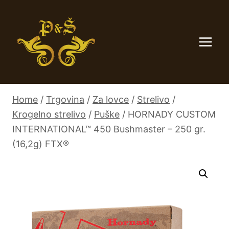
Skip
to
content
Home
/
Trgovina
/
Za lovce
/
Strelivo
/
Krogelno strelivo
/
Puške
/
HORNADY CUSTOM
INTERNATIONAL™ 450 Bushmaster – 250 gr.
(16,2g) FTX®