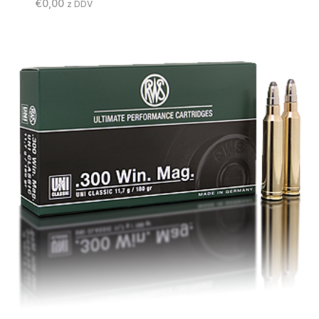
€
0,00
z DDV