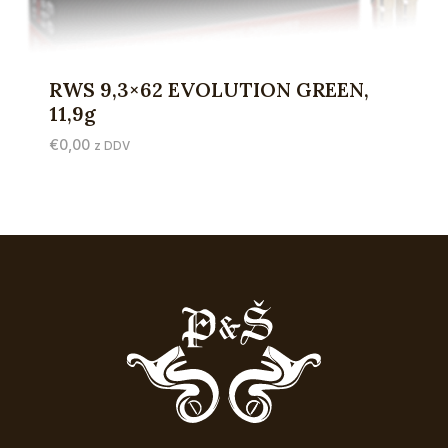
RWS 9,3×62 EVOLUTION GREEN,
11,9g
€
0,00
z DDV