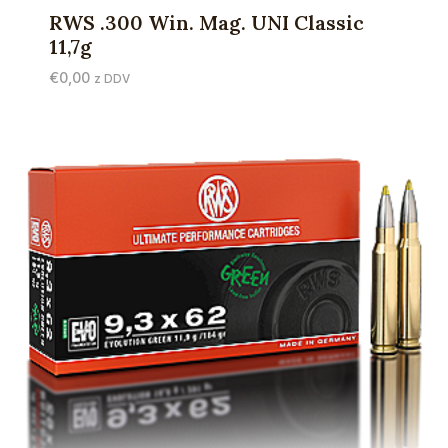
RWS .300 Win. Mag. UNI Classic
11,7g
€
0,00
z DDV