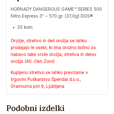
gr.
(37,0g)
HORNADY DANGEROUS GAME™ SERIES 500
DGS®
Nitro Express 3″ – 570 gr. (37,0g) DGS®
količina
20 kom
Orožje, strelivo in deli orožja se lahko
prodajajo le osebi, ki ima orožno listino za
nabavo take vrste orožja, streliva in delov
orožja (40. člen Zoro)
Kupljeno strelivo se lahko prevzame v
trgovini Puškarstvo Špendal d.o.o.,
Gramozna pot 9, Ljubljana
Podobni izdelki