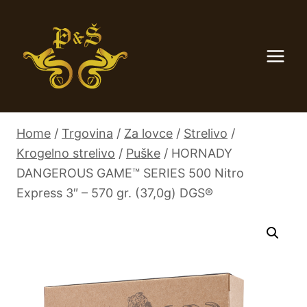
Skip
to
content
Home
/
Trgovina
/
Za lovce
/
Strelivo
/
Krogelno strelivo
/
Puške
/
HORNADY
DANGEROUS GAME™ SERIES 500 Nitro
Express 3″ – 570 gr. (37,0g) DGS®