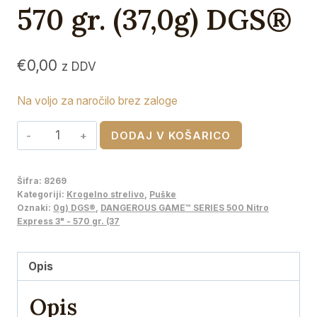
570 gr. (37,0g) DGS®
€
0,00
z DDV
Na voljo za naročilo brez zaloge
HORNADY
DODAJ V KOŠARICO
DANGEROUS
GAME™
Šifra:
8269
SERIES
Kategoriji:
Krogelno strelivo
,
Puške
500
Oznaki:
0g) DGS®
,
DANGEROUS GAME™ SERIES 500 Nitro
Express 3" - 570 gr. (37
Nitro
Express
3"
Opis
-
Opis
570