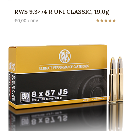
RWS 9.3×74 R UNI CLASSIC, 19,0g
€
0,00
z DDV
Ocenjeno
5.00
od 5