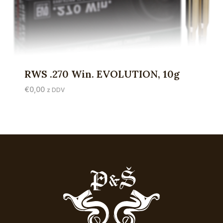
RWS .270 Win. EVOLUTION, 10g
€
0,00
z DDV