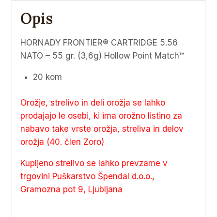
(3,6g)
Opis
Hollow
Point
Match™
HORNADY FRONTIER® CARTRIDGE 5.56
količina
NATO – 55 gr. (3,6g) Hollow Point Match™
20 kom
Orožje, strelivo in deli orožja se lahko
prodajajo le osebi, ki ima orožno listino za
nabavo take vrste orožja, streliva in delov
orožja (40. člen Zoro)
Kupljeno strelivo se lahko prevzame v
trgovini Puškarstvo Špendal d.o.o.,
Gramozna pot 9, Ljubljana