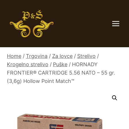
Skip
to
content
Home
/
Trgovina
/
Za lovce
/
Strelivo
/
Krogelno strelivo
/
Puške
/
HORNADY
FRONTIER® CARTRIDGE 5.56 NATO – 55 gr.
(3,6g) Hollow Point Match™