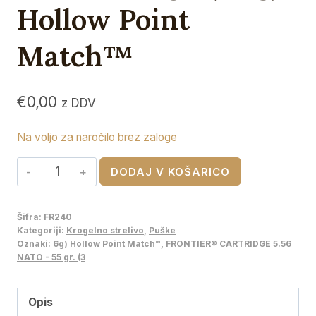
Hollow Point
Match™
€
0,00
z DDV
Na voljo za naročilo brez zaloge
HORNADY
DODAJ V KOŠARICO
FRONTIER®
CARTRIDGE
Šifra:
FR240
5.56
Kategoriji:
Krogelno strelivo
,
Puške
NATO
Oznaki:
6g) Hollow Point Match™
,
FRONTIER® CARTRIDGE 5.56
NATO - 55 gr. (3
-
55
gr.
Opis