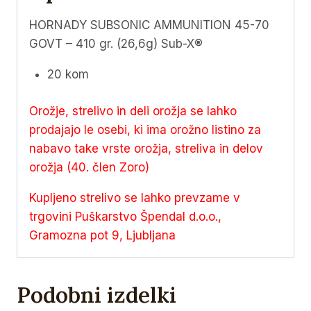
Sub-
X®
HORNADY SUBSONIC AMMUNITION 45-70
količina
GOVT – 410 gr. (26,6g) Sub-X®
20 kom
Orožje, strelivo in deli orožja se lahko
prodajajo le osebi, ki ima orožno listino za
nabavo take vrste orožja, streliva in delov
orožja (40. člen Zoro)
Kupljeno strelivo se lahko prevzame v
trgovini Puškarstvo Špendal d.o.o.,
Gramozna pot 9, Ljubljana
Podobni izdelki