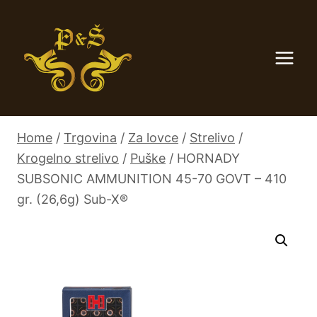
Skip
to
content
Home
/
Trgovina
/
Za lovce
/
Strelivo
/
Krogelno strelivo
/
Puške
/
HORNADY
SUBSONIC AMMUNITION 45-70 GOVT – 410
gr. (26,6g) Sub-X®