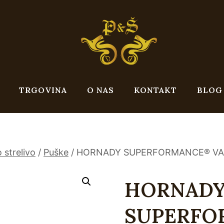
TRGOVINA
O NAS
KONTAKT
BLOG
 strelivo
/
Puške
/
HORNADY SUPERFORMANCE® VARMI
HORNAD
SUPERF