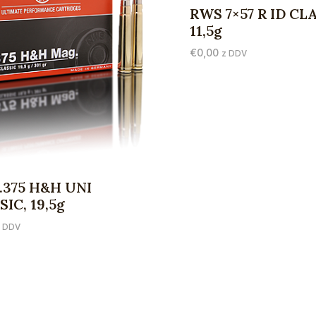
RWS 7×57 R ID CLA
11,5g
€
0,00
z DDV
.375 H&H UNI
IC, 19,5g
z DDV