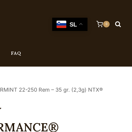
SL
0
FAQ
NT 22-250 Rem – 35 gr. (2,3g) NTX®
Y
ORMANCE®