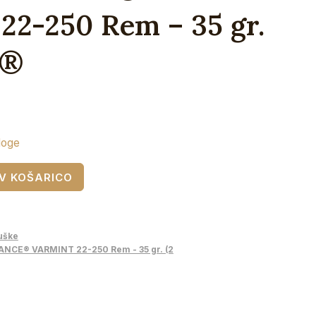
2-250 Rem – 35 gr.
X®
loge
V KOŠARICO
uške
CE® VARMINT 22-250 Rem - 35 gr. (2