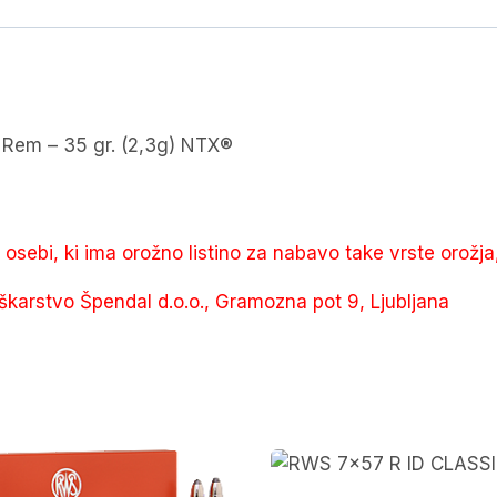
gr.
(2,3g)
NTX®
količina
m – 35 gr. (2,3g) NTX®
e osebi, ki ima orožno listino za nabavo take vrste orožja
škarstvo Špendal d.o.o., Gramozna pot 9, Ljubljana