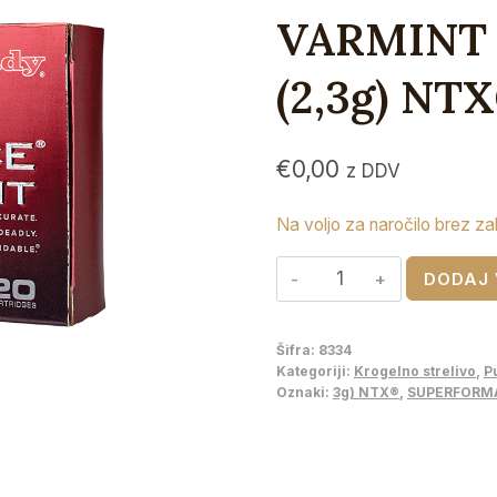
VARMINT 2
(2,3g) NT
€
0,00
z DDV
Na voljo za naročilo brez za
HORNADY
DODAJ 
SUPERFORMANCE®
VARMINT
Šifra:
8334
22-
Kategoriji:
Krogelno strelivo
,
P
250
Oznaki:
3g) NTX®
,
SUPERFORMAN
Rem
-
35