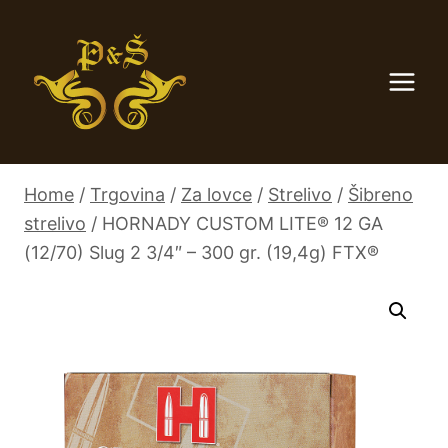
Skip
to
content
Home
/
Trgovina
/
Za lovce
/
Strelivo
/
Šibreno
strelivo
/
HORNADY CUSTOM LITE® 12 GA
(12/70) Slug 2 3/4″ – 300 gr. (19,4g) FTX®