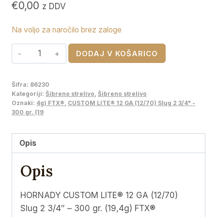
€
0,00
z DDV
Na voljo za naročilo brez zaloge
HORNADY
DODAJ V KOŠARICO
CUSTOM
LITE®
Šifra:
86230
12
Kategoriji:
Šibreno strelivo
,
Šibreno strelivo
GA
Oznaki:
4g) FTX®
,
CUSTOM LITE® 12 GA (12/70) Slug 2 3/4" -
300 gr. (19
(12/70)
Slug
2
Opis
3/4"
Opis
-
300
gr.
HORNADY CUSTOM LITE® 12 GA (12/70)
(19,4g)
Slug 2 3/4″ – 300 gr. (19,4g) FTX®