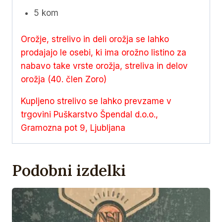
FTX®
5 kom
količina
Orožje, strelivo in deli orožja se lahko
prodajajo le osebi, ki ima orožno listino za
nabavo take vrste orožja, streliva in delov
orožja (40. člen Zoro)
Kupljeno strelivo se lahko prevzame v
trgovini Puškarstvo Špendal d.o.o.,
Gramozna pot 9, Ljubljana
Podobni izdelki