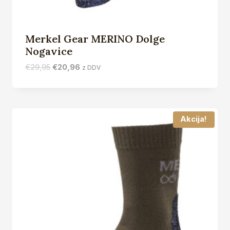
Merkel Gear MERINO Dolge
Nogavice
Izvirna
Trenutna
€
29,95
€
20,96
z DDV
cena
cena
je
je:
bila:
€20,96.
€29,95.
Akcija!