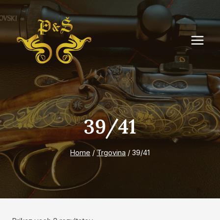
Skip
to
content
39/41
Home
/
Trgovina
/
39/41