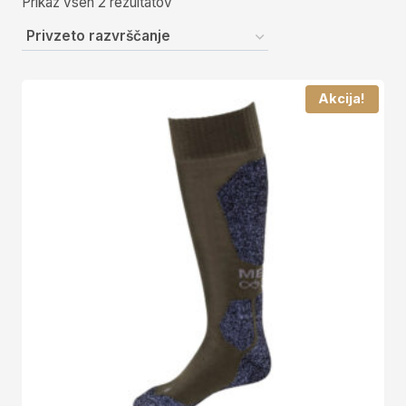
Prikaz vseh 2 rezultatov
Akcija!