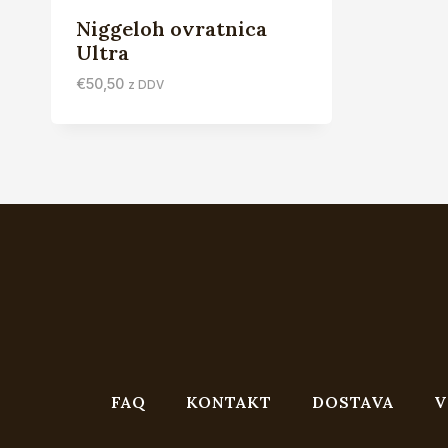
Niggeloh ovratnica
Ultra
€
50,50
z DDV
FAQ
KONTAKT
DOSTAVA
V