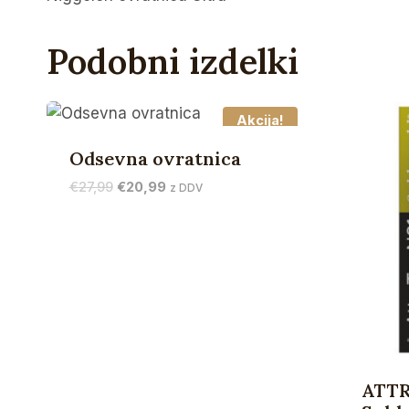
Podobni izdelki
Akcija!
Odsevna ovratnica
Izvirna
Trenutna
€
27,99
€
20,99
z DDV
cena
cena
je
je:
bila:
€20,99.
€27,99.
ATTR