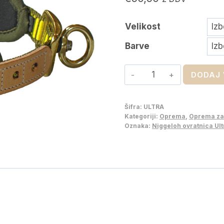
Velikost
Barve
Niggeloh
DODAJ 
ovratnica
Ultra
Šifra:
ULTRA
količina
Kategoriji:
Oprema
,
Oprema za 
Oznaka:
Niggeloh ovratnica Ult