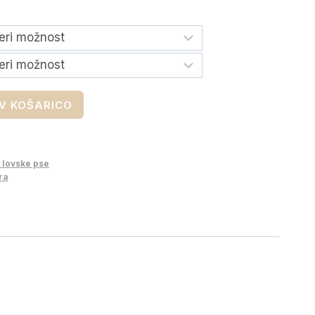
V KOŠARICO
lovske pse
ra