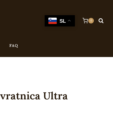
SL
0
FAQ
vratnica Ultra