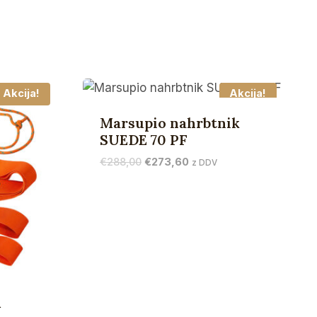
Akcija!
Akcija!
Marsupio nahrbtnik
SUEDE 70 PF
Izvirna
Trenutna
€
288,00
€
273,60
z DDV
cena
cena
je
je:
bila:
€273,60.
€288,00.
R