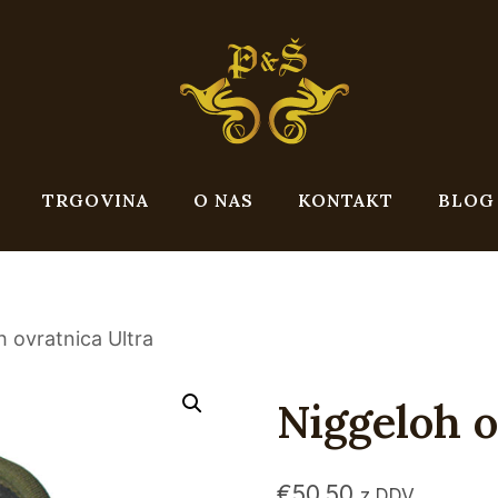
TRGOVINA
O NAS
KONTAKT
BLOG
 ovratnica Ultra
Niggeloh o
€
50,50
z DDV