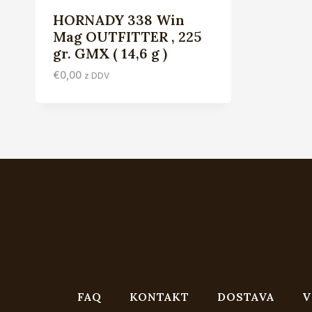
HORNADY 338 Win
Mag OUTFITTER , 225
gr. GMX ( 14,6 g )
€
0,00
z DDV
FAQ
KONTAKT
DOSTAVA
V