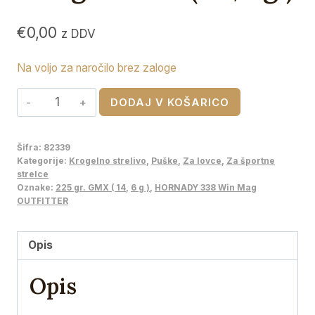
€
0,00
z DDV
Na voljo za naročilo brez zaloge
HORNADY
DODAJ V KOŠARICO
338
Win
Šifra:
82339
Mag
Kategorije:
Krogelno strelivo
,
Puške
,
Za lovce
,
Za športne
OUTFITTER
strelce
Oznake:
225 gr. GMX ( 14
,
6 g )
,
HORNADY 338 Win Mag
,
OUTFITTER
225
gr.
Opis
GMX
(
Opis
14,6
g