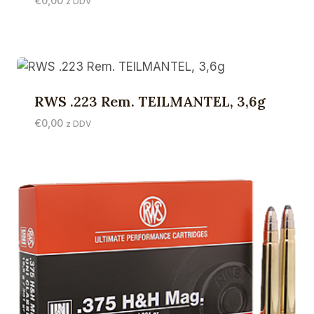
€
0,00
z DDV
RWS .223 Rem. TEILMANTEL, 3,6g
€
0,00
z DDV