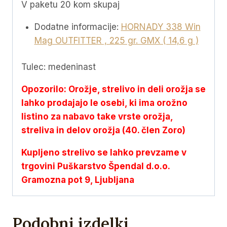
V paketu 20 kom skupaj
)
količina
Dodatne informacije:
HORNADY 338 Win
Mag OUTFITTER , 225 gr. GMX ( 14,6 g )
Tulec: medeninast
Opozorilo: Orožje, strelivo in deli orožja se
lahko prodajajo le osebi, ki ima orožno
listino za nabavo take vrste orožja,
streliva in delov orožja (40. člen Zoro)
Kupljeno strelivo se lahko prevzame v
trgovini Puškarstvo Špendal d.o.o.
Gramozna pot 9, Ljubljana
Podobni izdelki