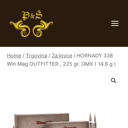
Skip
to
content
Home
/
Trgovina
/
Za lovce
/
HORNADY 338
Win Mag OUTFITTER , 225 gr. GMX ( 14,6 g )