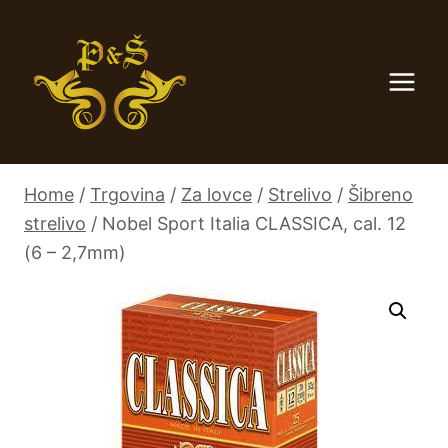
Skip
to
content
Home
/
Trgovina
/
Za lovce
/
Strelivo
/
Šibreno
strelivo
/
Nobel Sport Italia CLASSICA, cal. 12
(6 – 2,7mm)