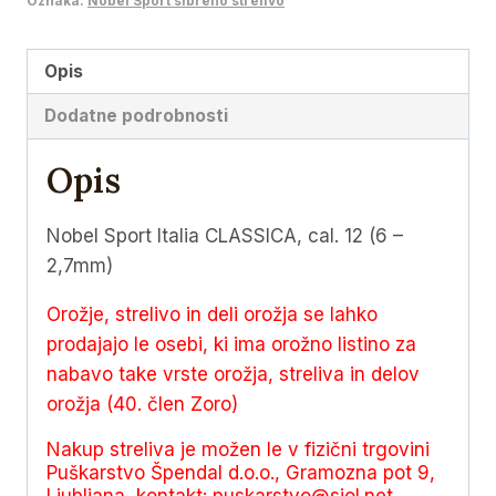
Oznaka:
Nobel Sport sibreno strelivo
12
(6
Opis
–
Dodatne podrobnosti
2,7mm)
količina
Opis
Nobel Sport Italia CLASSICA, cal. 12 (6 –
2,7mm)
Orožje, strelivo in deli orožja se lahko
prodajajo le osebi, ki ima orožno listino za
nabavo take vrste orožja, streliva in delov
orožja (40. člen Zoro)
Nakup streliva je možen le v fizični trgovini
Puškarstvo Špendal d.o.o., Gramozna pot 9,
Ljubljana, kontakt:
puskarstvo@siol.net