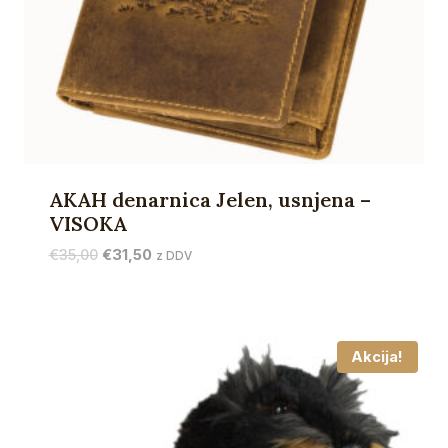
AKAH denarnica Jelen, usnjena –
VISOKA
Izvirna
Trenutna
€
35,00
€
31,50
z DDV
cena
cena
je
je:
bila:
€31,50.
€35,00.
Akcija!