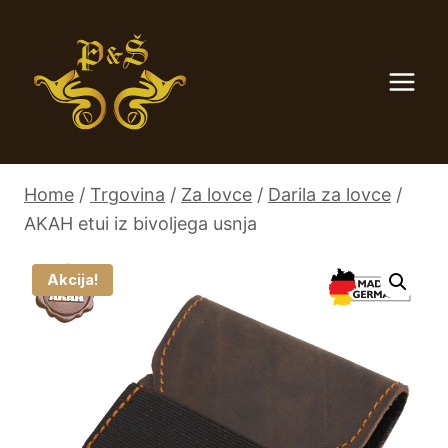
Skip
to
content
Home
/
Trgovina
/
Za lovce
/
Darila za lovce
/
AKAH etui iz bivoljega usnja
Akcija!