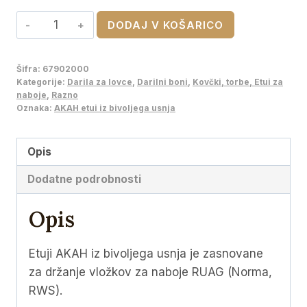
cena
cena
AKAH
DODAJ V KOŠARICO
je
je:
etui
bila:
€15,30.
iz
Šifra:
67902000
€18,00.
bivoljega
Kategorije:
Darila za lovce
,
Darilni boni
,
Kovčki, torbe, Etui za
usnja
naboje
,
Razno
Oznaka:
AKAH etui iz bivoljega usnja
količina
Opis
Dodatne podrobnosti
Opis
Etuji AKAH iz bivoljega usnja je zasnovane
za držanje vložkov za naboje RUAG (Norma,
RWS).