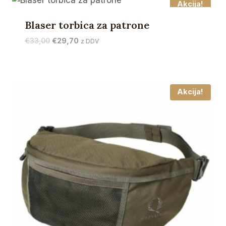
Akcija!
Blaser torbica za patrone
Izvirna
Trenutna
€
33,00
€
29,70
z DDV
cena
cena
je
je:
bila:
€29,70.
€33,00.
Akcija!