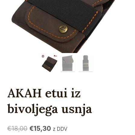
AKAH etui iz
bivoljega usnja
Izvirna
Trenutna
€
18,00
€
15,30
z DDV