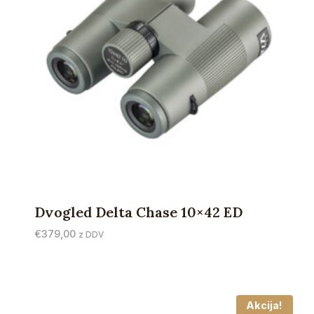
Dvogled Delta Chase 10×42 ED
€
379,00
z DDV
Akcija!