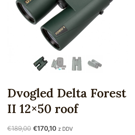
Dvogled Delta Forest
II 12×50 roof
Izvirna
Trenutna
€
189,00
€
170,10
z DDV