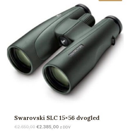
Swarovski SLC 15×56 dvogled
Izvirna
Trenutna
€
2.650,00
€
2.385,00
z DDV