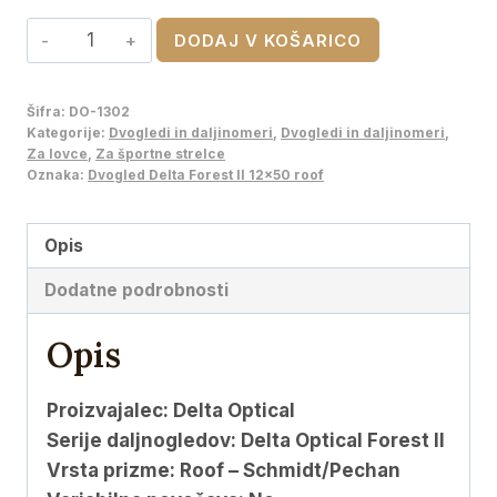
cena
cena
Dvogled
DODAJ V KOŠARICO
je
je:
Delta
bila:
€170,10.
Forest
Šifra:
DO-1302
€189,00.
II
Kategorije:
Dvogledi in daljinomeri
,
Dvogledi in daljinomeri
,
12x50
Za lovce
,
Za športne strelce
Oznaka:
Dvogled Delta Forest II 12x50 roof
roof
količina
Opis
Dodatne podrobnosti
Opis
Proizvajalec: Delta Optical
Serije daljnogledov: Delta Optical Forest II
Vrsta prizme: Roof – Schmidt/Pechan