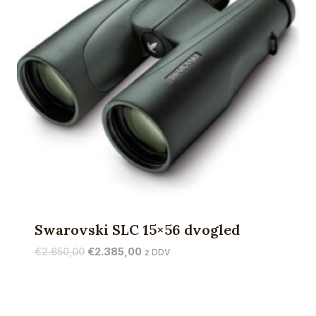
Swarovski SLC 15×56 dvogled
Izvirna
Trenutna
€
2.650,00
€
2.385,00
z DDV
cena
cena
je
je:
bila:
€2.385,00.
€2.650,00.