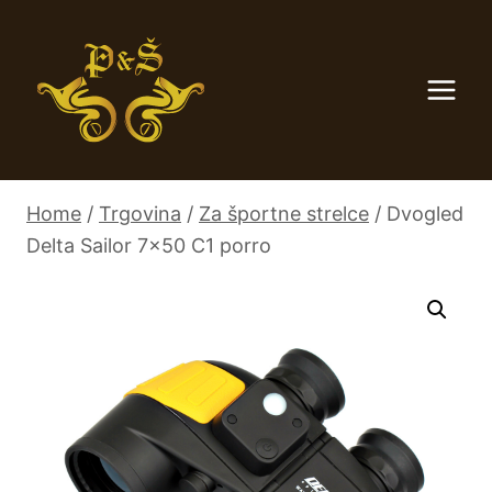
Skip
to
content
Home
/
Trgovina
/
Za športne strelce
/
Dvogled
Delta Sailor 7×50 C1 porro