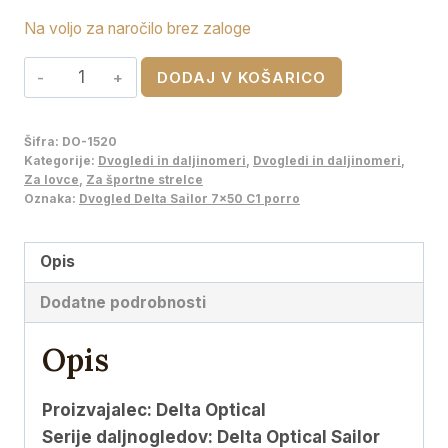
Na voljo za naročilo brez zaloge
Dvogled
DODAJ V KOŠARICO
Delta
Sailor
Šifra:
DO-1520
7x50
Kategorije:
Dvogledi in daljinomeri
,
Dvogledi in daljinomeri
,
C1
Za lovce
,
Za športne strelce
Oznaka:
Dvogled Delta Sailor 7x50 C1 porro
porro
količina
Opis
Dodatne podrobnosti
Opis
Proizvajalec: Delta Optical
Serije daljnogledov: Delta Optical Sailor