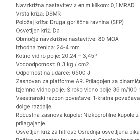
Navzkrižna nastavitev z enim klikom: 0,1 MRAD
Vrsta križa: DSMR
Položaj križa: Druga goriščna ravnina (SFP)
Osvetljen križ: Da
Območje navzkrižne nastavitve: 80 MOA
Izhodna zenica: 24-4 mm
Kotno vidno polje: 20,24 – 3,45º
Vodoodpornost: 0,3 kg / cm2
Odpornost na udarce: 6500 J
Zasnovan za platforme AR: Prilagojen za dinamična
Izjemno vidno polje: Široko vidno polje 36 m/100 m
Vsestranski razpon povečave: 1-kratna povečava po
dolge razdalje.
Robustna zasnova kupole: Nizkoprofilne kupole z 
prilagajanje.
Osvetljen križ za hitrost: Osrednja osvetljena pika