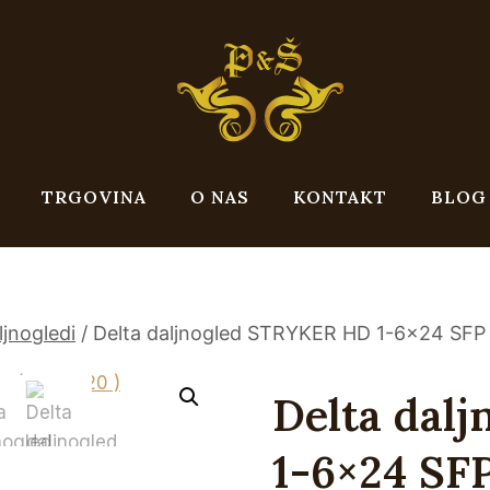
TRGOVINA
O NAS
KONTAKT
BLOG
ljnogledi
/
Delta daljnogled STRYKER HD 1-6×24 SFP
Delta dal
1-6×24 SF