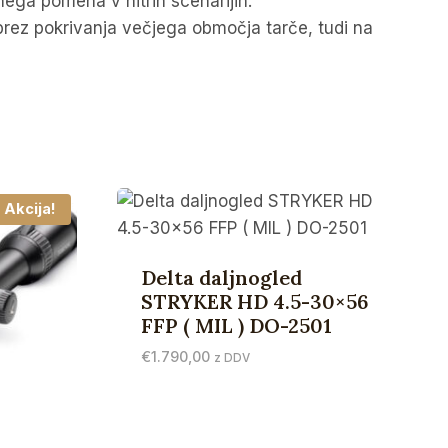
ega pomena v hitrih scenarijih.
e brez pokrivanja večjega območja tarče, tudi na
Akcija!
Delta daljnogled
STRYKER HD 4.5-30×56
FFP ( MIL ) DO-2501
€
1.790,00
z DDV