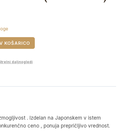
loge
V KOŠARICO
Strelni daljnogledi
 zmogljivost . Izdelan na Japonskem v istem
konkurenčno ceno , ponuja prepričljivo vrednost.