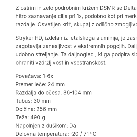
Z ostrim in zelo podrobnim križem DSMR se Delta 
hitro zaznavanje cilja pri 1x, podobno kot pri me
razdalje. Osvetljen križ, skupaj z odlično zmogljiv
Stryker HD, izdelan iz letalskega aluminija, je z
zagotavlja zanesljivost v ekstremnih pogojih. Dalj
udobno streljanje. Ta daljnogled , ki ga podpira sl
ohraniti vzdržljivost in vsestranskost.
Povečava: 1-6x
Premer leče: 24 mm
Razdalja do očesa: 86-104 mm
Tubus: 30 mm
Dolžina: 256 mm
Teža: 490 g
Napolnjen z dušikom: Da
Delovna temperatura: -20 / 71 ºC