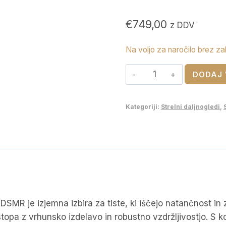
€
749,00
z DDV
Na voljo za naročilo brez za
Delta
DODAJ 
daljnogled
STRYKER
Kategoriji:
Strelni daljnogledi
,
HD
1-
6x24
SFP
DSMR
(
DO-
SMR je izjemna izbira za tiste, ki iščejo natančnost in
2520
zstopa z vrhunsko izdelavo in robustno vzdržljivostjo. S 
)