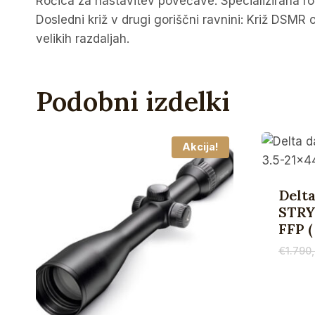
Ročica za nastavitev povečave: Specializirana ro
Dosledni križ v drugi goriščni ravnini: Križ DSMR 
velikih razdaljah.
Podobni izdelki
Akcija!
Delta
STRY
FFP (
€
1.790