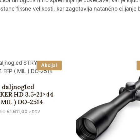
čica omogoča hitro spreminjanje povečave, kar je ključn
ostane fiksne velikosti, kar zagotavlja natančno ciljanj
Akcija!
 daljnogled
KER HD 3.5-21×44
 MIL ) DO-2514
Izvirna
Trenutna
,00
€
1.611,00
z DDV
cena
cena
je
je:
bila:
€1.611,00.
€1.790,00.