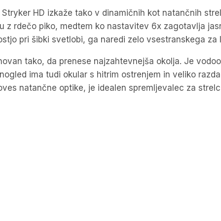
količina
Stryker HD izkaže tako v dinamičnih kot natančnih stre
rku z rdečo piko, medtem ko nastavitev 6x zagotavlja jas
ostjo pri šibki svetlobi, ga naredi zelo vsestranskega za 
asnovan tako, da prenese najzahtevnejša okolja. Je vodo
nogled ima tudi okular s hitrim ostrenjem in veliko razda
oves natančne optike, je idealen spremljevalec za strelce, 