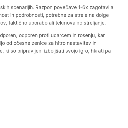
lskih scenarijih. Razpon povečave 1-6x zagotavlja
nost in podrobnosti, potrebne za strele na dolge
lov, taktično uporabo ali tekmovalno streljanje.
odporen, odporen proti udarcem in rosenju, kar
ljo od očesne zenice za hitro nastavitev in
ki so pripravljeni izboljšati svojo igro, hkrati pa