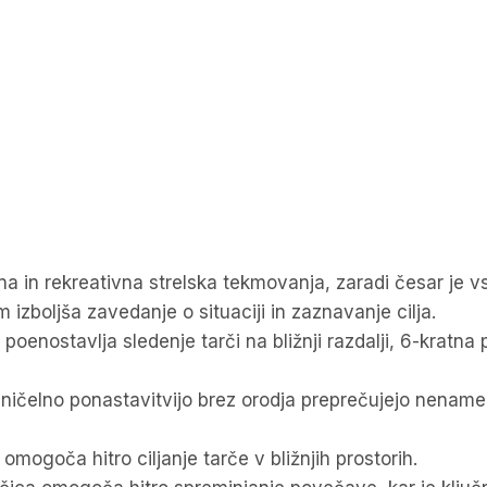
 in rekreativna strelska tekmovanja, zaradi česar je vs
 izboljša zavedanje o situaciji in zaznavanje cilja.
enostavlja sledenje tarči na bližnji razdalji, 6-kratna
ničelno ponastavitvijo brez orodja preprečujejo nenamer
 omogoča hitro ciljanje tarče v bližnjih prostorih.