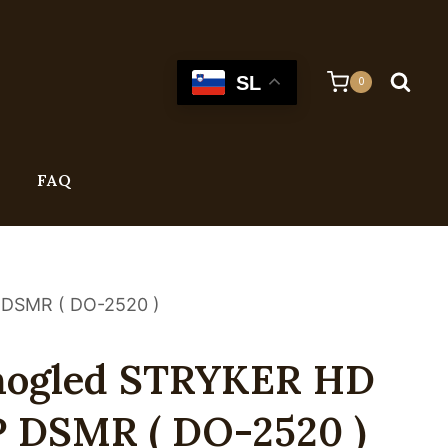
SL
0
FAQ
 DSMR ( DO-2520 )
jnogled STRYKER HD
P DSMR ( DO-2520 )