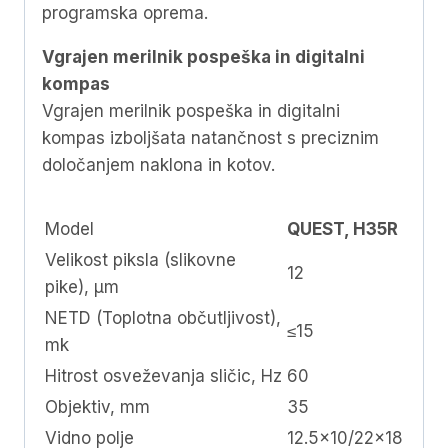
programska oprema.
Vgrajen merilnik pospeška in digitalni
kompas
Vgrajen merilnik pospeška in digitalni
kompas izboljšata natančnost s preciznim
določanjem naklona in kotov.
Model
QUEST, H35R
Velikost piksla (slikovne
12
pike), μm
NETD (Toplotna občutljivost),
≤15
mk
Hitrost osveževanja sličic, Hz
60
Objektiv, mm
35
Vidno polje
12.5×10/22×18