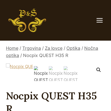
Skip
to
content
Home
/
Trgovina
/
Za lovce
/
Optika
/
Nočna
optika
/
Nocpix QUEST H35 R
Nocpix QUEST H35
R