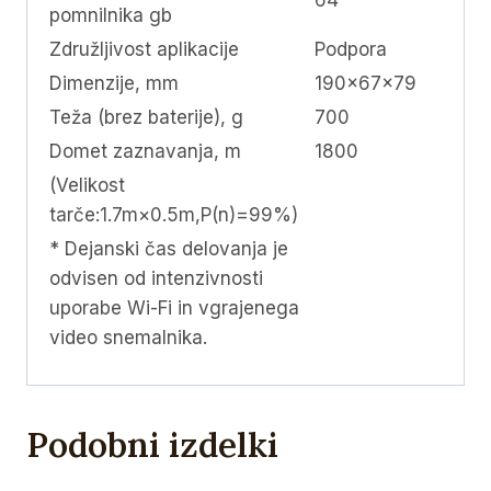
64
pomnilnika gb
Združljivost aplikacije
Podpora
Dimenzije, mm
190x67x79
Teža (brez baterije), g
700
Domet zaznavanja, m
1800
(Velikost
tarče:1.7m×0.5m,P(n)=99%)
* Dejanski čas delovanja je
odvisen od intenzivnosti
uporabe Wi-Fi in vgrajenega
video snemalnika.
Podobni izdelki