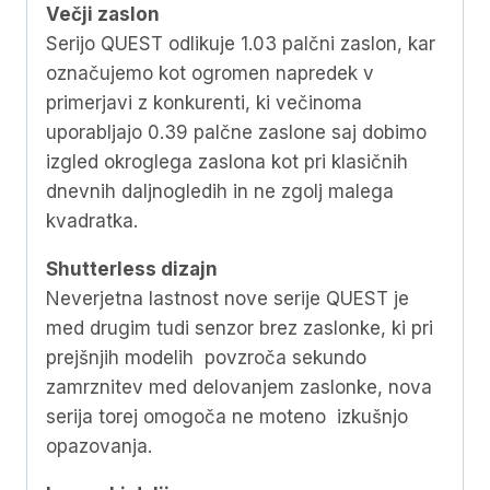
Večji zaslon
Serijo QUEST odlikuje 1.03 palčni zaslon, kar
označujemo kot ogromen napredek v
primerjavi z konkurenti, ki večinoma
uporabljajo 0.39 palčne zaslone saj dobimo
izgled okroglega zaslona kot pri klasičnih
dnevnih daljnogledih in ne zgolj malega
kvadratka.
Shutterless dizajn
Neverjetna lastnost nove serije QUEST je
med drugim tudi senzor brez zaslonke, ki pri
prejšnjih modelih povzroča sekundo
zamrznitev med delovanjem zaslonke, nova
serija torej omogoča ne moteno izkušnjo
opazovanja.