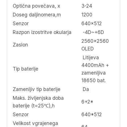
Optična povečava, x
3-24
Doseg daljinomera,m
1200
Senzor
640×512
Razpon izostritve okularja
-4D~+6D
2560×2560
Zaslon
OLED
Litijeva
4400mAh +
Tip baterije
zamenljiva
18650 bat.
Zamenljiv tip baterije
Da
Maks. življenjska doba
6+2*
baterije (t=25℃),h
Senzor
640*512
Velikost vgrajenega