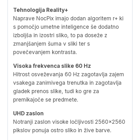
Tehnologija Reality+
Naprave NocPix imajo dodan algoritem r+ ki
s pomočjo umetne inteligence še dodatno
izboljša in izostri sliko, to pa doseže z
zmanjšanjem šuma v sliki ter s
povečevanjem kontrasta.
Visoka frekvenca slike 60 Hz
Hitrost osveževanja 60 Hz zagotavlja zajem
vsakega zanimivega trenutka in zagotavlja
gladek prenos slike, tudi ko gre za
premikajoče se predmete.
UHD zaslon
Notranji zaslon visoke ločljivosti 2560×2560
pikslov ponuja ostro sliko in žive barve.