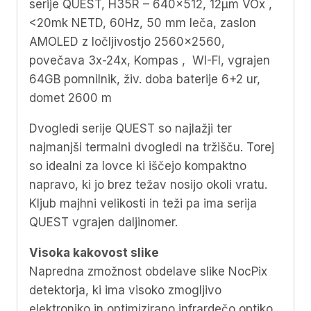
serije QUEST, H35R – 640×512, 12μm VOx ,
<20mk NETD, 60Hz, 50 mm leča, zaslon
AMOLED z ločljivostjo 2560×2560,
povečava 3x-24x, Kompas , WI-FI, vgrajen
64GB pomnilnik, živ. doba baterije 6+2 ur,
domet 2600 m
Dvogledi serije QUEST so najlažji ter
najmanjši termalni dvogledi na tržišču. Torej
so idealni za lovce ki iščejo kompaktno
napravo, ki jo brez težav nosijo okoli vratu.
Kljub majhni velikosti in teži pa ima serija
QUEST vgrajen daljinomer.
Visoka kakovost slike
Napredna zmožnost obdelave slike NocPix
detektorja, ki ima visoko zmogljivo
elektroniko in optimizirano infrardečo optiko,