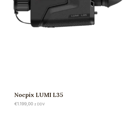
Nocpix LUMI L35
€
1.199,00
z DDV