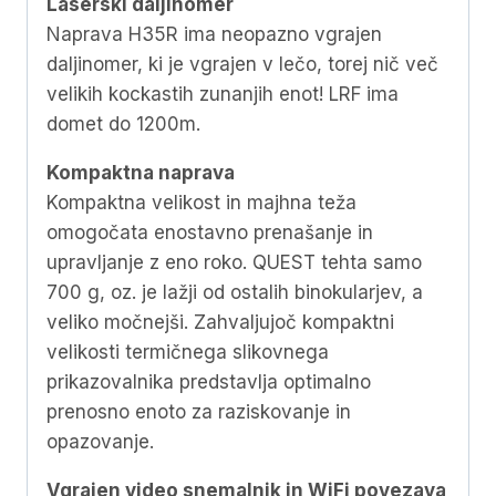
Laserski daljinomer
Naprava H35R ima neopazno vgrajen
daljinomer, ki je vgrajen v lečo, torej nič več
velikih kockastih zunanjih enot! LRF ima
domet do 1200m.
Kompaktna naprava
Kompaktna velikost in majhna teža
omogočata enostavno prenašanje in
upravljanje z eno roko. QUEST tehta samo
700 g, oz. je lažji od ostalih binokularjev, a
veliko močnejši. Zahvaljujoč kompaktni
velikosti termičnega slikovnega
prikazovalnika predstavlja optimalno
prenosno enoto za raziskovanje in
opazovanje.
Vgrajen video snemalnik in WiFi povezava