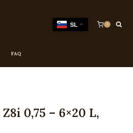
SL
0
FAQ
Z8i 0,75 – 6×20 L,