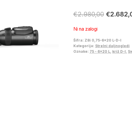
Izvirna
€
2.980,00
€
2.682,
cena
Ni na zalogi
je
Šifra:
Z8i 0,75-6x20 L-D-I
bila:
Kategorija:
Strelni daljnogledi
Oznake:
75 - 6x20 L
,
križ D-I
,
Sw
€2.980,0