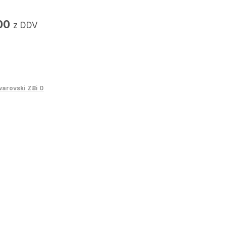
Trenutna
00
z DDV
cena
je:
€2.682,00.
arovski Z8i 0
0.