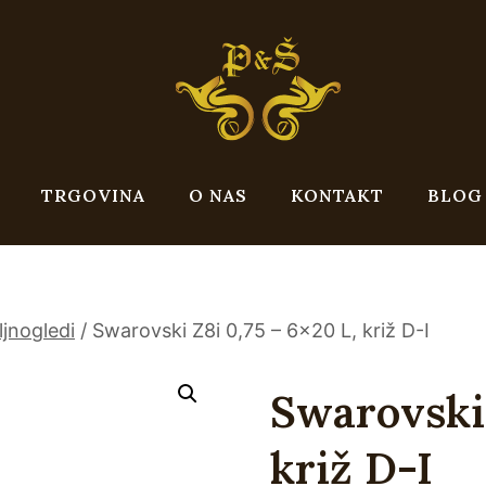
TRGOVINA
O NAS
KONTAKT
BLOG
ljnogledi
/
Swarovski Z8i 0,75 – 6×20 L, križ D-I
Swarovski 
križ D-I